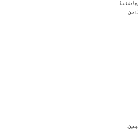
ً شاملاً
ا من
نتين.