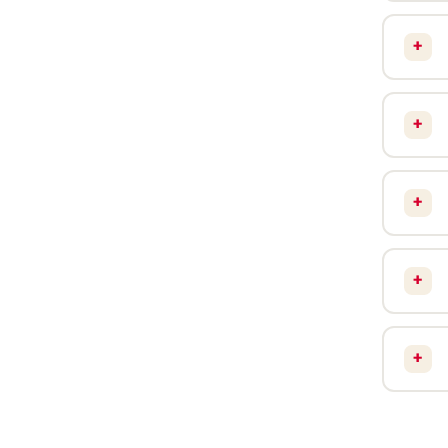
+
+
+
+
+