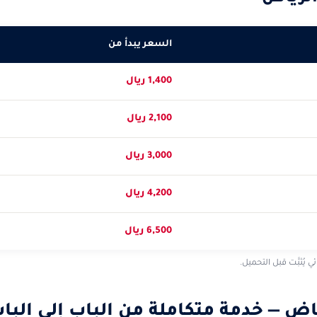
السعر يبدأ من
1,400 ريال
2,100 ريال
3,000 ريال
4,200 ريال
6,500 ريال
ُثبَّت قبل التحميل.
ض — خدمة متكاملة من الباب إلى البا