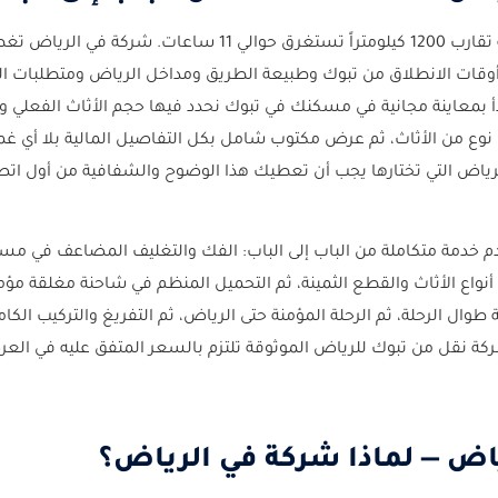
نقل عفش من تبوك الى الرياض رحلة تمتد على مسافة تقارب 1200 كيلومتراً تستغرق حوالي 11 ساعات. شرك
 أوقات الانطلاق من تبوك وطبيعة الطريق ومداخل الرياض ومتطلبات ا
بدأ بمعاينة مجانية في مسكنك في تبوك نحدد فيها حجم الأثاث الفعلي و
ع من الأثاث، ثم عرض مكتوب شامل بكل التفاصيل المالية بلا أي غ
رياض التي تختارها يجب أن تعطيك هذا الوضوح والشفافية من أول ات
 خدمة متكاملة من الباب إلى الباب: الفك والتغليف المضاعف في م
اع الأثاث والقطع الثمينة، ثم التحميل المنظم في شاحنة مغلقة مؤمن
وال الرحلة، ثم الرحلة المؤمنة حتى الرياض، ثم التفريغ والتركيب الكا
كة نقل من تبوك للرياض الموثوقة تلتزم بالسعر المتفق عليه في الع
اض — لماذا شركة في الرياض؟