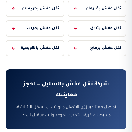
نقل عفش بضرماء
نقل عفش بحريملاء
نقل عفش بثادق
نقل عفش بمرات
نقل عفش برماح
نقل عفش بالقويعية
شركة نقل عفش بالسليل — احجز
معاينتك
تواصل معنا عبر زرّي الاتصال والواتساب أسفل الشاشة،
وسيصلك فريقنا لتحديد الموعد والسعر قبل البدء.