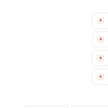
+
+
+
+