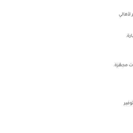
لأهالي
ت مجهّزة.
وفير