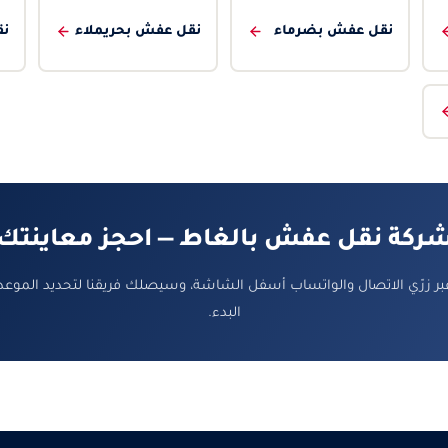
نقل عفش بضرماء
نقل عفش بحريملاء
نق
ركة نقل عفش بالغاط — احجز معاينتك
بر زرّي الاتصال والواتساب أسفل الشاشة، وسيصلك فريقنا لتحديد الموعد
البدء.