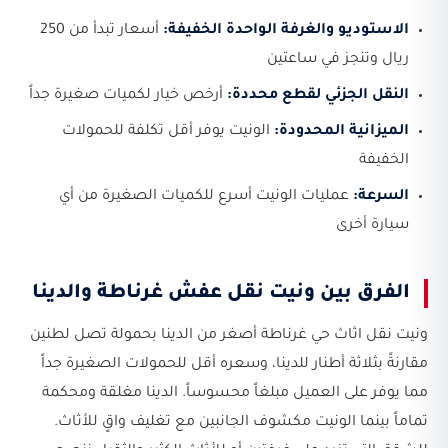
الاستوديو والغرفة الواحدة الخفيفة:
أسعار تبدأ من 250
ريال وتنجز في ساعتين
النقل الجزئي لقطع محددة:
أرخص خيار لكميات صغيرة جداً
الميزانية المحدودة:
الونيت يوفر أقل تكلفة للحمولات
الخفيفة
السرعة:
عمليات الونيت أسرع للكميات الصغيرة من أي
سيارة أخرى
الفرق بين ونيت نقل عفش غرناطة والدينا
ونيت نقل اثاث حي غرناطة أصغر من الدينا بحمولة تصل لطنين
مقارنةً بثلاثة أطنار للدينا، وسعره أقل للحمولات الصغيرة جداً
مما يوفر على العميل مبلغاً محسوساً. الدينا مغلقة ومحكمة
تماماً بينما الونيت مكشوف الجانبين مع تغليف واقٍ للأثاث.