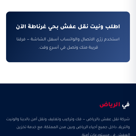
اطلب ونيت نقل عفش بحي غرناطة الآن
استخدم زرّي الاتصال والواتساب أسفل الشاشة — فرقنا
قريبة منك وتصل في أسرع وقت.
في
الرياض
شركة نقل عفش بالرياض — فك وتركيب وتغليف ونقل آمن بالدينا والونيت
والتريلا، داخل جميع أحياء الرياض وبين مدن المملكة، مع خدمة تخزين
العفش في مستودعات آمنة.