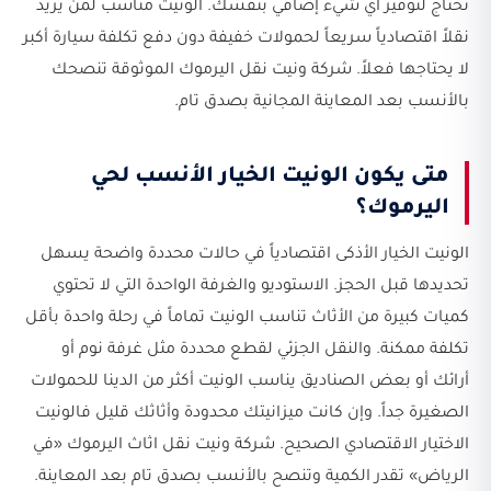
تحتاج لتوفير أي شيء إضافي بنفسك. الونيت مناسب لمن يريد
نقلاً اقتصادياً سريعاً لحمولات خفيفة دون دفع تكلفة سيارة أكبر
لا يحتاجها فعلاً. شركة ونيت نقل اليرموك الموثوقة تنصحك
بالأنسب بعد المعاينة المجانية بصدق تام.
متى يكون الونيت الخيار الأنسب لحي
اليرموك؟
الونيت الخيار الأذكى اقتصادياً في حالات محددة واضحة يسهل
تحديدها قبل الحجز. الاستوديو والغرفة الواحدة التي لا تحتوي
كميات كبيرة من الأثاث تناسب الونيت تماماً في رحلة واحدة بأقل
تكلفة ممكنة. والنقل الجزئي لقطع محددة مثل غرفة نوم أو
أرائك أو بعض الصناديق يناسب الونيت أكثر من الدينا للحمولات
الصغيرة جداً. وإن كانت ميزانيتك محدودة وأثاثك قليل فالونيت
الاختيار الاقتصادي الصحيح. شركة ونيت نقل اثاث اليرموك «في
الرياض» تقدر الكمية وتنصح بالأنسب بصدق تام بعد المعاينة.