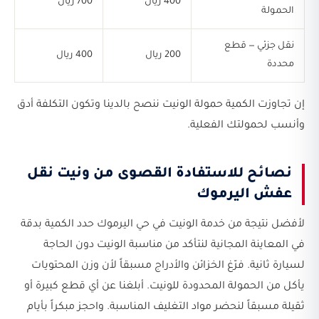
400 ريال
700 ريال
الحمولة
نقل جزئي — قطع
200 ريال
400 ريال
محددة
إن تجاوزت الكمية حمولة الونيت ننصح بالدينا وتكون التكلفة أدق
وأنسب لحمولتك الفعلية.
نصائح للاستفادة القصوى من ونيت نقل
عفش اليرموك
لأفضل نتيجة من خدمة الونيت في حي اليرموك حدد الكمية بدقة
في المعاينة المجانية لنتأكد من مناسبة الونيت دون الحاجة
لسيارة ثانية. فرّغ الخزائن والأدراج مسبقاً لأن وزن المحتويات
يأكل من الحمولة المحدودة للونيت. أبلغنا عن أي قطع كبيرة أو
ثقيلة مسبقاً لنحضر مواد التغليف المناسبة. واحجز مبكراً بأيام