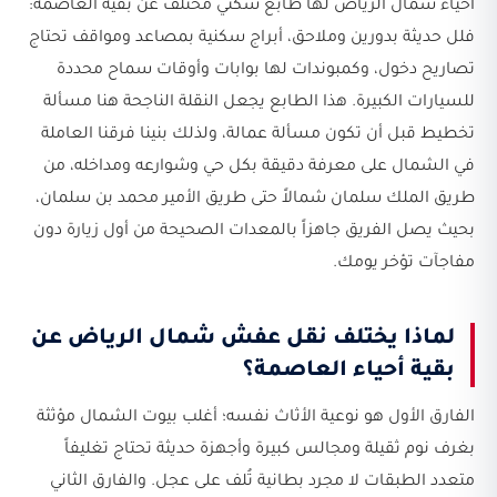
أحياء شمال الرياض لها طابع سكني مختلف عن بقية العاصمة:
فلل حديثة بدورين وملاحق، أبراج سكنية بمصاعد ومواقف تحتاج
تصاريح دخول، وكمبوندات لها بوابات وأوقات سماح محددة
للسيارات الكبيرة. هذا الطابع يجعل النقلة الناجحة هنا مسألة
تخطيط قبل أن تكون مسألة عمالة، ولذلك بنينا فرقنا العاملة
في الشمال على معرفة دقيقة بكل حي وشوارعه ومداخله، من
طريق الملك سلمان شمالاً حتى طريق الأمير محمد بن سلمان،
بحيث يصل الفريق جاهزاً بالمعدات الصحيحة من أول زيارة دون
مفاجآت تؤخر يومك.
لماذا يختلف نقل عفش شمال الرياض عن
بقية أحياء العاصمة؟
الفارق الأول هو نوعية الأثاث نفسه؛ أغلب بيوت الشمال مؤثثة
بغرف نوم ثقيلة ومجالس كبيرة وأجهزة حديثة تحتاج تغليفاً
متعدد الطبقات لا مجرد بطانية تُلف على عجل. والفارق الثاني