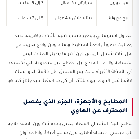
فيلا دورين
سيارتان + 5 عمال
7 إلى 9 ساعات
برج مع ونش
دينا + ونش + 4 عمال
5 إلى 7 ساعات
الجدول استرشادي ويتغير حسب كمية الأثاث وجاهزيته، لكنه
يعطيك تصوراً واقعياً لتخطيط يومك. ومن واقع تجربتنا في
نقل اثاث شمال الرياض فإن أكثر ما يطيل النقلات ليس
المسافة ولا عدد القطع، بل القطع غير المفكوكة التي تُكتشف
في اللحظة الأخيرة؛ لذلك يمر المنسق على قائمة الجرد معك
هاتفياً قبل الموعد بيوم للتأكد أن كل ما اتفقنا عليه جاهز كما هو.
المطابخ والأجهزة: الجزء الذي يفصل
المحترف عن الهاوي
مطبخ البيت الشمالي المعتاد يحمل وحده ثلث وزن النقلة: ثلاجة
باب فرنسي، غسالة أطباق، فرن مدمج أحياناً، وأطقم أوانٍ