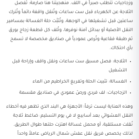
وزجاجيات تتطلب صبراً في اللف. منهجيتنا هنا صارمة: تُفصل
الثلاجة عن الكهرباء قبل ست ساعات وتُنقل واقفة دائماً وتُترك
ساعتين قبل تشغيلها في الوجهة، وتُثبَّت حلة الغسالة بمسامير
النقل الأصلية أو ببدائل آمنة نوفرها، وتُلف كل قطعة زجاج بورق
ثم طبقة فقاعية وتُرص عمودياً في صناديق مخصصة لا تسمح
بأي احتكاك.
الثلاجة: فصل مسبق ست ساعات ونقل واقف وإراحة قبل
التشغيل
الغسالة: تثبيت الحلة وتفريغ الخراطيم من الماء
الزجاجيات: لف فردي ورصّ عمودي في صناديق مقسمة
وهذه العناية ليست ترفاً؛ الأجهزة هي البند الذي تظهر فيه أخطاء
النقل العشوائي بعد أسابيع لا في يوم التسليم: ضاغط ثلاجة
نُقلت مستلقية، أو محمل غسالة اهتزت حلتها طوال الطريق.
لذلك يخصص فريق نقل عفش شمال الرياض عاملاً واحداً