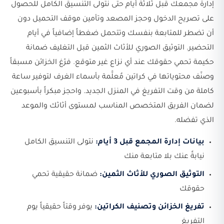
إدارة مجمعك قبل ثلاثة أيام حتى نتولى التنسيق الكامل للحصول
على تصريح الدخول وحجز المصعد وتأمين موقف التحميل دون
أن تضطر للمتابعة بنفسك وتتحمل ضغطاً إضافياً في أيام
التحضير. التوثيق الصوري للأثاث الثمين قبل التغليف ضمانة
حكيمة تحمي حقوقك عند أي نزاع غير متوقع. فرّغ الخزائن مسبقاً
وصنّف محتوياتها في كراتين مُعلَّمة بأسماء الغرف لتوفير ساعة
كاملة من وقت التفريغ في المنزل الجديد. واحجز مبكراً بأسبوعين
لضمان الفريق المتخصص المناسب لمستوى أثاثك والموعد
الذي تفضله.
بيانات إدارة المجمع قبل 3 أيام:
نتولى التنسيق الكامل
نيابةً عنك بلا متابعة منك
التوثيق الصوري للأثاث الثمين:
ضمانة حقيقية تحمي
حقوقك
تفريغ الخزائن وتصنيف الكراتين:
يوفر وقتاً حقيقياً يوم
التفريغ